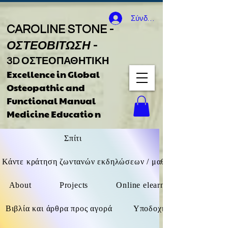
Σύνδεση
CAROLINE STONE -
ΟΣΤΕΟΒΙΤΩΣΗ
-
3D ΟΣΤΕΟΠΑΘΗΤΙΚΗ
Excellence in Global
Osteopathic
and
Functional Manual
Medicine Educatio
n
Σπίτι
Κάντε κράτηση ζωντανών εκδηλώσεων / μαθημάτων F2F / δι
About
Projects
Online elearning (όχι ζωντανά
Βιβλία και άρθρα προς αγορά
Υποδοχή καθοδήγησης βιβ