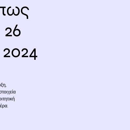
ώπως
 26
 2024
ξη,
στοιχεία
οιτητική