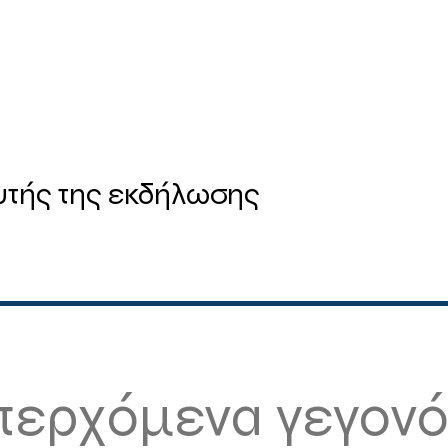
υτής της εκδήλωσης
περχόμενα γεγονό