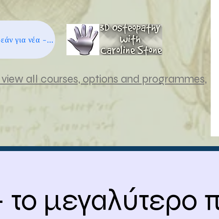
Εγγραφείτε δωρεάν για νέα - κάντε κλικ εδώ
view all courses, options and programmes,
 το μεγαλύτερο π