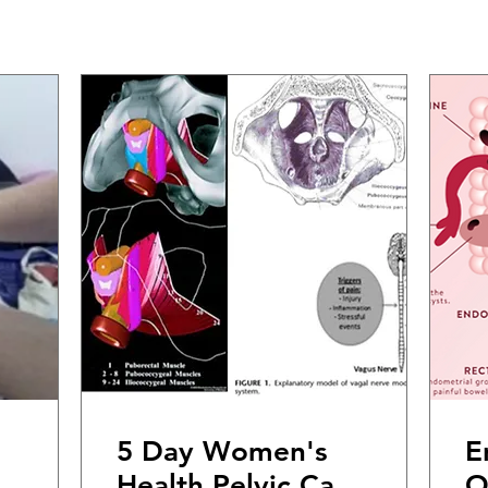
5 Day Women's
E
Health Pelvic Care
O