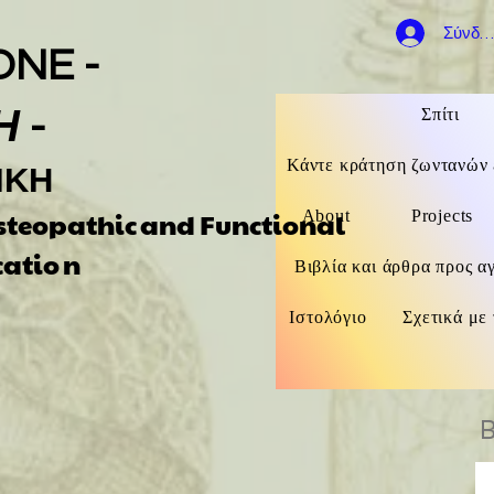
Σύνδε
ONE -
Σπίτι
Η
-
Κάντε κράτηση ζωντανών 
ΙΚΗ
Osteopathic
and Functional
About
Projects
catio
n
Βιβλία και άρθρα προς α
Ιστολόγιο
Σχετικά με 
B