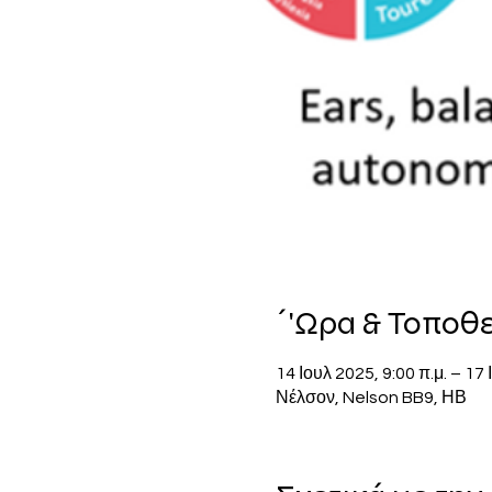
΄'Ωρα & Τοποθ
14 Ιουλ 2025, 9:00 π.μ. – 17 
Νέλσον, Nelson BB9, ΗΒ