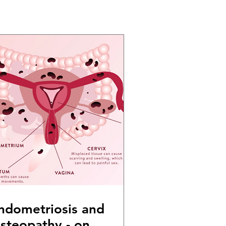
ndometriosis and
steopathy - one