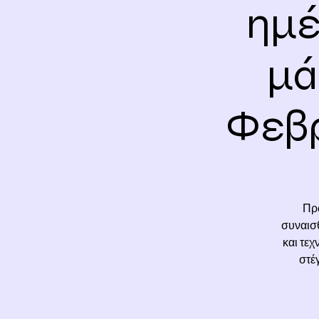
ημέ
μά
Φεβρ
Πρ
συναισθ
και τεχ