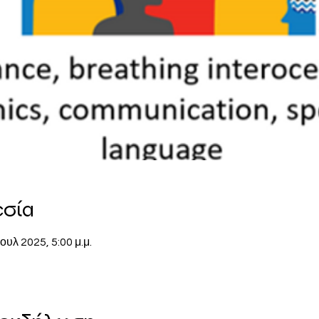
εσία
Ιουλ 2025, 5:00 μ.μ.