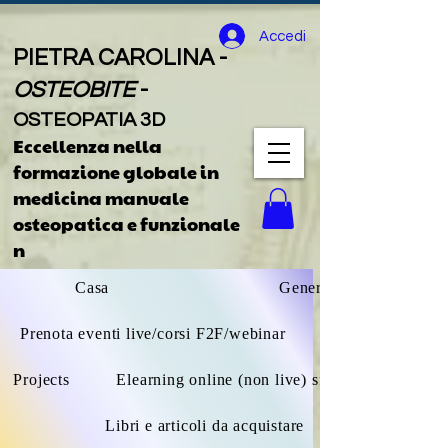
Accedi
PIETRA CAROLINA -
OSTEOBITE
-
OSTEOPATIA 3D
Eccellenza nella
formazione globale
in
medicina manuale
osteopatica e funzionale
n
Casa
General
Prenota eventi live/corsi F2F/webinar
Projects
Elearning online (non live) sfoglia tutto
Libri e articoli da acquistare