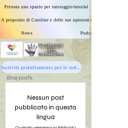
Prenota uno spazio per tutoraggio/tutorial
A proposito di Caroline e delle sue opinioni osteopatiche
News
Podcast
Iscriviti gratuitamente per le notizie: clicca qui
Blog posts:
Nessun post
pubblicato in questa
lingua
Quando verranno pubblicati i