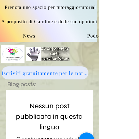
Prenota uno spazio per tutoraggio/tutorial
A proposito di Caroline e delle sue opinioni osteopatiche
News
Podcast
Iscriviti gratuitamente per le notizie: clicca qui
Blog posts:
Nessun post
pubblicato in questa
lingua
Quando verranno pubblicati i