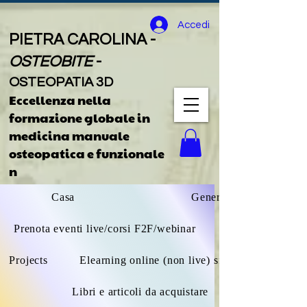
Accedi
PIETRA CAROLINA -
OSTEOBITE
-
OSTEOPATIA 3D
Eccellenza nella
formazione globale
in
medicina manuale
osteopatica e funzionale
n
Casa
General
Prenota eventi live/corsi F2F/webinar
Projects
Elearning online (non live) sfoglia tutto
Libri e articoli da acquistare