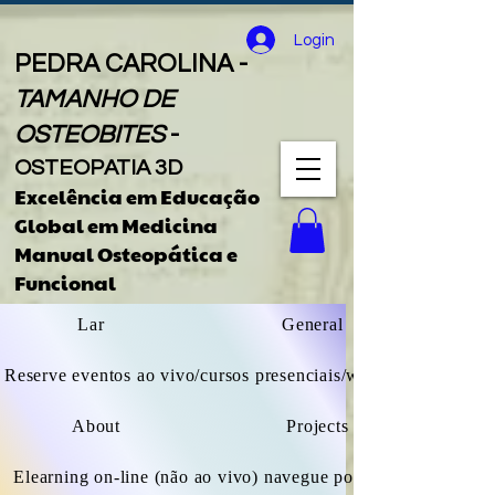
Login
PEDRA CAROLINA -
TAMANHO DE
OSTEOBITES
-
OSTEOPATIA 3D
Excelência em Educação
Global
em
Medicina
Manual Osteopática e
Funcional
Lar
General
Reserve eventos ao vivo/cursos presenciais/webinars
About
Projects
Elearning on-line (não ao vivo) navegue por todos